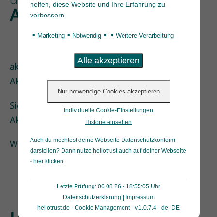
helfen, diese Website und Ihre Erfahrung zu
Aktionen
verbessern.
•
•
•
•
Marketing
Notwendig
Weitere Verarbeitung
aktuell stehen leider keine Gesundheits-
Aktionen an.
Sie dürfen aber gespannt auf unsere nächste
Individuelle Cookie-Einstellungen
Aktion im September sein.
Historie einsehen
Auch du möchtest deine Webseite Datenschutzkonform
Weitere Informationen folgen…
darstellen? Dann nutze
hellotrust auch auf deiner Webseite
- hier klicken
.
Letzte Prüfung: 06.08.26 - 18:55:05 Uhr
Datenschutzerklärung
|
Impressum
hellotrust.de - Cookie Management - v.1.0.7.4 - de_DE