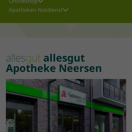
Onlineshop
Apotheken Notdienst
alles
gut
allesgut
Apotheke Neersen