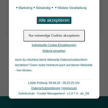
•
•
•
•
Marketing
Notwendig
Weitere Verarbeitung
Weiterlesen
Individuelle Cookie-Einstellungen
Historie einsehen
1
2
3
4
5
6
Auch du möchtest deine Webseite Datenschutzkonform
Alle News
darstellen? Dann nutze
hellotrust auch auf deiner Webseite
- hier klicken
.
Letzte Prüfung: 09.08.26 - 08:25:25 Uhr
Datenschutzerklärung
|
Impressum
hellotrust.de - Cookie Management - v.1.0.7.4 - de_DE