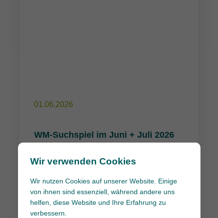
01.06.2026
WM-Suchspiel im Juni + Juli 2026
Wir verwenden Cookies
Wie viele Fußbälle verstecken sich bei
Wir nutzen Cookies auf unserer Website. Einige
uns? – Mitmachen, mitraten und jede
von ihnen sind essenziell, während andere uns
Woche die Chance auf tolle Gewinne
helfen, diese Website und Ihre Erfahrung zu
verbessern.
sichern. Unsere […]