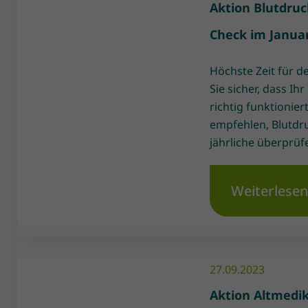
Aktion Blutdru
Check im Janua
Höchste Zeit für d
Sie sicher, dass I
richtig funktionier
empfehlen, Blutd
jährliche überprüfe
Weiterlese
27.09.2023
Aktion Altmedi