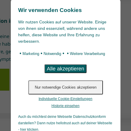
Wir verwenden Cookies
on im Mai 2025
Wir nutzen Cookies auf unserer Website. Einige
von ihnen sind essenziell, während andere uns
helfen, diese Website und Ihre Erfahrung zu
eine Seltenheit. 22
verbessern.
e haben Probleme mit
e, geschwollene Beine
•
•
•
•
Marketing
Notwendig
Weitere Verarbeitung
Symptome für […]
n
Individuelle Cookie-Einstellungen
Historie einsehen
Auch du möchtest deine Webseite Datenschutzkonform
darstellen? Dann nutze
hellotrust auch auf deiner Webseite
- hier klicken
.