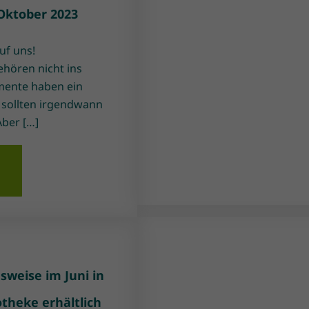
Oktober 2023
uf uns!
hören nicht ins
mente haben ein
 sollten irgendwann
Aber […]
n
weise im Juni in
otheke erhältlich