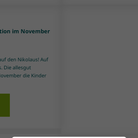
ktion im November
auf den Nikolaus! Auf
os. Die allesgut
November die Kinder
n