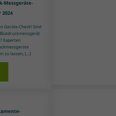
ck-Messgeräte-
r 2024
en Geräte-Check! Sind
hr Blutdruckmessgerät
t? Experten
ruckmessgeräte
n zu lassen, […]
n
kamente-