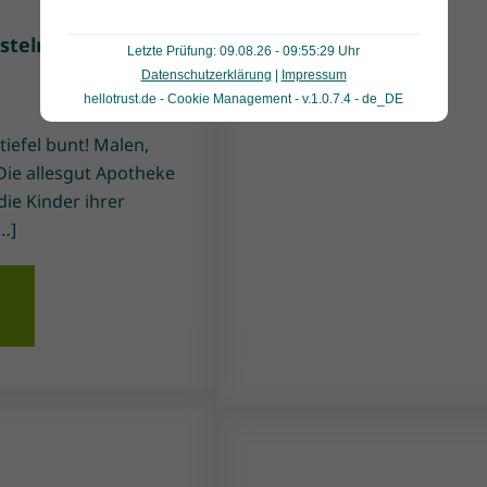
asteln im
Letzte Prüfung: 09.08.26 - 09:55:29 Uhr
Datenschutzerklärung
|
Impressum
hellotrust.de - Cookie Management - v.1.0.7.4 - de_DE
tiefel bunt! Malen,
Die allesgut Apotheke
ie Kinder ihrer
…]
n